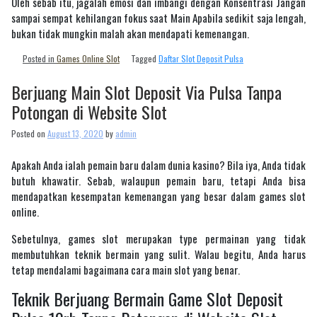
Oleh sebab itu, jagalah emosi dan imbangi dengan Konsentrasi Jangan
sampai sempat kehilangan fokus saat Main Apabila sedikit saja lengah,
bukan tidak mungkin malah akan mendapati kemenangan.
Posted in
Games Online Slot
Tagged
Daftar Slot Deposit Pulsa
Berjuang Main Slot Deposit Via Pulsa Tanpa
Potongan di Website Slot
Posted on
August 13, 2020
by
admin
Apakah Anda ialah pemain baru dalam dunia kasino? Bila iya, Anda tidak
butuh khawatir. Sebab, walaupun pemain baru, tetapi Anda bisa
mendapatkan kesempatan kemenangan yang besar dalam games slot
online.
Sebetulnya, games slot merupakan type permainan yang tidak
membutuhkan teknik bermain yang sulit. Walau begitu, Anda harus
tetap mendalami bagaimana cara main slot yang benar.
Teknik Berjuang Bermain Game Slot Deposit