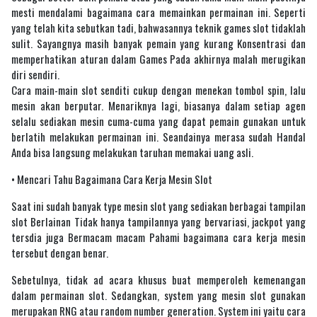
mesti mendalami bagaimana cara memainkan permainan ini. Seperti
yang telah kita sebutkan tadi, bahwasannya teknik games slot tidaklah
sulit. Sayangnya masih banyak pemain yang kurang Konsentrasi dan
memperhatikan aturan dalam Games Pada akhirnya malah merugikan
diri sendiri.
Cara main-main slot senditi cukup dengan menekan tombol spin, lalu
mesin akan berputar. Menariknya lagi, biasanya dalam setiap agen
selalu sediakan mesin cuma-cuma yang dapat pemain gunakan untuk
berlatih melakukan permainan ini. Seandainya merasa sudah Handal
Anda bisa langsung melakukan taruhan memakai uang asli.
• Mencari Tahu Bagaimana Cara Kerja Mesin Slot
Saat ini sudah banyak type mesin slot yang sediakan berbagai tampilan
slot Berlainan Tidak hanya tampilannya yang bervariasi, jackpot yang
tersdia juga Bermacam macam Pahami bagaimana cara kerja mesin
tersebut dengan benar.
Sebetulnya, tidak ad acara khusus buat memperoleh kemenangan
dalam permainan slot. Sedangkan, system yang mesin slot gunakan
merupakan RNG atau random number generation. System ini yaitu cara