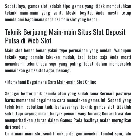
Sebetulnya, games slot adalah tipe games yang tidak membutuhkan
teknik main-main yang sulit. Meski begitu, Anda mesti tetap
mendalami bagaimana cara bermain slot yang benar.
Teknik Berjuang Main-main Situs Slot Deposit
Pulsa di Web Slot
Main slot benar-benar yakni type permainan yang mudah. Walaupun
teknik yang pemain lakukan mudah, tapi tetap saja Anda mesti
memahami teknik apa saja yang paling tepat dalam memperoleh
memainkan games slot agar menang:
• Memahami Bagaimana Cara Main-main Slot Online
Sebagai bettor baik pemula atau yang sudah lama Bermain pastinya
harus memahami bagaimana cara memainkan games ini. Seperti yang
telah kami sebutkan tadi, bahwasannya teknik games slot tidaklah
sulit. Tapi sayang masih banyak pemain yang kurang Konsentrasi dan
memperhatikan aturan dalam Games Pada hasilnya malah merugikan
diri sendiri.
Cara main-main slot senditi cukup dengan menekan tombol spin, lalu