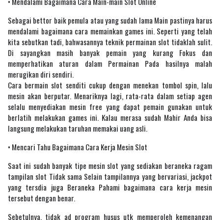
• Mendalami Bagaimana Cara Main-main Slot Online
Sebagai bettor baik pemula atau yang sudah lama Main pastinya harus
mendalami bagaimana cara memainkan games ini. Seperti yang telah
kita sebutkan tadi, bahwasannya teknik permainan slot tidaklah sulit.
Di sayangkan masih banyak pemain yang kurang Fokus dan
memperhatikan aturan dalam Permainan Pada hasilnya malah
merugikan diri sendiri.
Cara bermain slot senditi cukup dengan menekan tombol spin, lalu
mesin akan berputar. Menariknya lagi, rata-rata dalam setiap agen
selalu menyediakan mesin free yang dapat pemain gunakan untuk
berlatih melakukan games ini. Kalau merasa sudah Mahir Anda bisa
langsung melakukan taruhan memakai uang asli.
• Mencari Tahu Bagaimana Cara Kerja Mesin Slot
Saat ini sudah banyak tipe mesin slot yang sediakan beraneka ragam
tampilan slot Tidak sama Selain tampilannya yang bervariasi, jackpot
yang tersdia juga Beraneka Pahami bagaimana cara kerja mesin
tersebut dengan benar.
Sebetulnya, tidak ad program husus utk memperoleh kemenangan