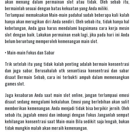
akan menang dalam permainan slot atau tidak. Oleh sebab itu,
bermainlah sesuai dengan batas kekuatan yang Anda miliki.
Terlampaui memaksakan Main-main padahal sudah beberapa kali kalah
hanya akan merugikan diri Anda sendiri. Oleh sebab itu, tidak hanya hal
kebetungan, Anda jgua harus mendalami bagaimana cara kerja mesin
slot dengan baik. Lakukan permainan esok lagi, jika pada hari ini Anda
belum beruntung memperoleh kemenangan main slot.
• Main-main Fokus dan Sabar
Trik setelah itu yang tidak kalah penting adalah bermain konsentrasi
dan juga sabar. Berusahalah utk senantiasa konsentrasi dan sabar
disaat Bermain Sebab, cara ini terbukti ampuh dalam memenangkan
games slot.
Jaga kesabaran Anda saat main slot online, jangan terlampaui emosi
disaat sedang mengalami kekalahan. Emosi yang berlebihan akan sulit
memberikan kemenangan. Anda menjadi tidak bisa berpikir jernih. Oleh
sebab itu, jagalah emosi dan imbangi dengan Fokus Janganlah sempat
kehilangan konsentrasi saat Main-main Bila sedikit saja lengah, bukan
tidak mungkin malah akan meraih kemenangan.