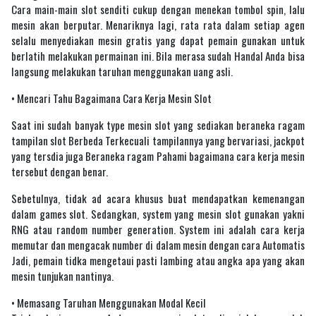
Cara main-main slot senditi cukup dengan menekan tombol spin, lalu
mesin akan berputar. Menariknya lagi, rata rata dalam setiap agen
selalu menyediakan mesin gratis yang dapat pemain gunakan untuk
berlatih melakukan permainan ini. Bila merasa sudah Handal Anda bisa
langsung melakukan taruhan menggunakan uang asli.
• Mencari Tahu Bagaimana Cara Kerja Mesin Slot
Saat ini sudah banyak type mesin slot yang sediakan beraneka ragam
tampilan slot Berbeda Terkecuali tampilannya yang bervariasi, jackpot
yang tersdia juga Beraneka ragam Pahami bagaimana cara kerja mesin
tersebut dengan benar.
Sebetulnya, tidak ad acara khusus buat mendapatkan kemenangan
dalam games slot. Sedangkan, system yang mesin slot gunakan yakni
RNG atau random number generation. System ini adalah cara kerja
memutar dan mengacak number di dalam mesin dengan cara Automatis
Jadi, pemain tidka mengetaui pasti lambing atau angka apa yang akan
mesin tunjukan nantinya.
• Memasang Taruhan Menggunakan Modal Kecil