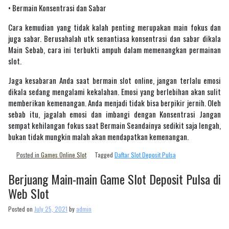
• Bermain Konsentrasi dan Sabar
Cara kemudian yang tidak kalah penting merupakan main fokus dan
juga sabar. Berusahalah utk senantiasa konsentrasi dan sabar dikala
Main Sebab, cara ini terbukti ampuh dalam memenangkan permainan
slot.
Jaga kesabaran Anda saat bermain slot online, jangan terlalu emosi
dikala sedang mengalami kekalahan. Emosi yang berlebihan akan sulit
memberikan kemenangan. Anda menjadi tidak bisa berpikir jernih. Oleh
sebab itu, jagalah emosi dan imbangi dengan Konsentrasi Jangan
sempat kehilangan fokus saat Bermain Seandainya sedikit saja lengah,
bukan tidak mungkin malah akan mendapatkan kemenangan.
Posted in
Games Online Slot
Tagged
Daftar Slot Deposit Pulsa
Berjuang Main-main Game Slot Deposit Pulsa di
Web Slot
Posted on
July 25, 2021
by
admin