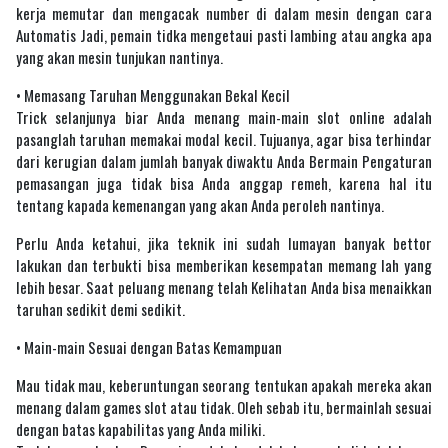
kerja memutar dan mengacak number di dalam mesin dengan cara
Automatis Jadi, pemain tidka mengetaui pasti lambing atau angka apa
yang akan mesin tunjukan nantinya.
• Memasang Taruhan Menggunakan Bekal Kecil
Trick selanjunya biar Anda menang main-main slot online adalah
pasanglah taruhan memakai modal kecil. Tujuanya, agar bisa terhindar
dari kerugian dalam jumlah banyak diwaktu Anda Bermain Pengaturan
pemasangan juga tidak bisa Anda anggap remeh, karena hal itu
tentang kapada kemenangan yang akan Anda peroleh nantinya.
Perlu Anda ketahui, jika teknik ini sudah lumayan banyak bettor
lakukan dan terbukti bisa memberikan kesempatan memang lah yang
lebih besar. Saat peluang menang telah Kelihatan Anda bisa menaikkan
taruhan sedikit demi sedikit.
• Main-main Sesuai dengan Batas Kemampuan
Mau tidak mau, keberuntungan seorang tentukan apakah mereka akan
menang dalam games slot atau tidak. Oleh sebab itu, bermainlah sesuai
dengan batas kapabilitas yang Anda miliki.