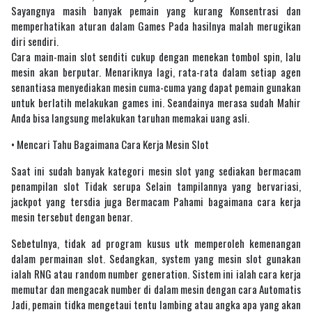
Sayangnya masih banyak pemain yang kurang Konsentrasi dan
memperhatikan aturan dalam Games Pada hasilnya malah merugikan
diri sendiri.
Cara main-main slot senditi cukup dengan menekan tombol spin, lalu
mesin akan berputar. Menariknya lagi, rata-rata dalam setiap agen
senantiasa menyediakan mesin cuma-cuma yang dapat pemain gunakan
untuk berlatih melakukan games ini. Seandainya merasa sudah Mahir
Anda bisa langsung melakukan taruhan memakai uang asli.
• Mencari Tahu Bagaimana Cara Kerja Mesin Slot
Saat ini sudah banyak kategori mesin slot yang sediakan bermacam
penampilan slot Tidak serupa Selain tampilannya yang bervariasi,
jackpot yang tersdia juga Bermacam Pahami bagaimana cara kerja
mesin tersebut dengan benar.
Sebetulnya, tidak ad program kusus utk memperoleh kemenangan
dalam permainan slot. Sedangkan, system yang mesin slot gunakan
ialah RNG atau random number generation. Sistem ini ialah cara kerja
memutar dan mengacak number di dalam mesin dengan cara Automatis
Jadi, pemain tidka mengetaui tentu lambing atau angka apa yang akan