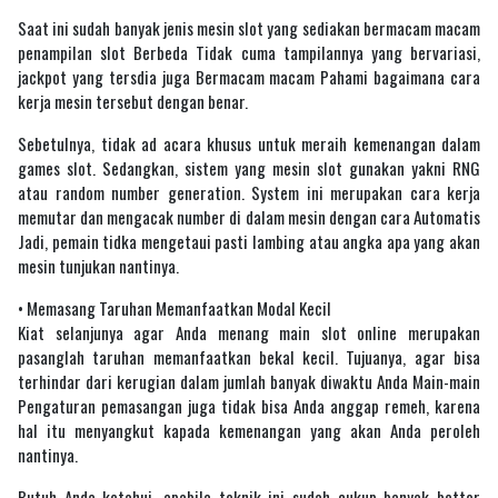
Saat ini sudah banyak jenis mesin slot yang sediakan bermacam macam
penampilan slot Berbeda Tidak cuma tampilannya yang bervariasi,
jackpot yang tersdia juga Bermacam macam Pahami bagaimana cara
kerja mesin tersebut dengan benar.
Sebetulnya, tidak ad acara khusus untuk meraih kemenangan dalam
games slot. Sedangkan, sistem yang mesin slot gunakan yakni RNG
atau random number generation. System ini merupakan cara kerja
memutar dan mengacak number di dalam mesin dengan cara Automatis
Jadi, pemain tidka mengetaui pasti lambing atau angka apa yang akan
mesin tunjukan nantinya.
• Memasang Taruhan Memanfaatkan Modal Kecil
Kiat selanjunya agar Anda menang main slot online merupakan
pasanglah taruhan memanfaatkan bekal kecil. Tujuanya, agar bisa
terhindar dari kerugian dalam jumlah banyak diwaktu Anda Main-main
Pengaturan pemasangan juga tidak bisa Anda anggap remeh, karena
hal itu menyangkut kapada kemenangan yang akan Anda peroleh
nantinya.
Butuh Anda ketahui, apabila teknik ini sudah cukup banyak bettor