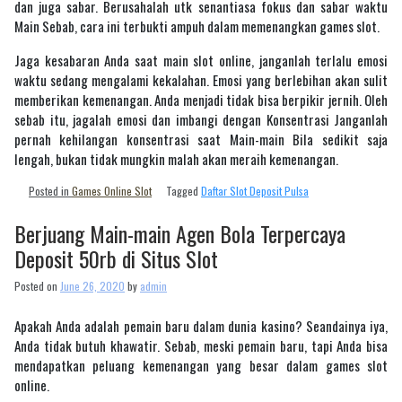
dan juga sabar. Berusahalah utk senantiasa fokus dan sabar waktu
Main Sebab, cara ini terbukti ampuh dalam memenangkan games slot.
Jaga kesabaran Anda saat main slot online, janganlah terlalu emosi
waktu sedang mengalami kekalahan. Emosi yang berlebihan akan sulit
memberikan kemenangan. Anda menjadi tidak bisa berpikir jernih. Oleh
sebab itu, jagalah emosi dan imbangi dengan Konsentrasi Janganlah
pernah kehilangan konsentrasi saat Main-main Bila sedikit saja
lengah, bukan tidak mungkin malah akan meraih kemenangan.
Posted in
Games Online Slot
Tagged
Daftar Slot Deposit Pulsa
Berjuang Main-main Agen Bola Terpercaya
Deposit 50rb di Situs Slot
Posted on
June 26, 2020
by
admin
Apakah Anda adalah pemain baru dalam dunia kasino? Seandainya iya,
Anda tidak butuh khawatir. Sebab, meski pemain baru, tapi Anda bisa
mendapatkan peluang kemenangan yang besar dalam games slot
online.