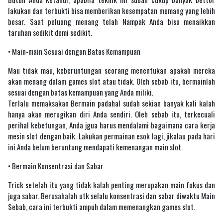
lakukan dan terbukti bisa memberikan kesempatan memang yang lebih
besar. Saat peluang menang telah Nampak Anda bisa menaikkan
taruhan sedikit demi sedikit.
• Main-main Sesuai dengan Batas Kemampuan
Mau tidak mau, keberuntungan seorang menentukan apakah mereka
akan menang dalam games slot atau tidak. Oleh sebab itu, bermainlah
sesuai dengan batas kemampuan yang Anda miliki.
Terlalu memaksakan Bermain padahal sudah sekian banyak kali kalah
hanya akan merugikan diri Anda sendiri. Oleh sebab itu, terkecuali
perihal kebetungan, Anda jgua harus mendalami bagaimana cara kerja
mesin slot dengan baik. Lakukan permainan esok lagi, jikalau pada hari
ini Anda belum beruntung mendapati kemenangan main slot.
• Bermain Konsentrasi dan Sabar
Trick setelah itu yang tidak kalah penting merupakan main fokus dan
juga sabar. Berusahalah utk selalu konsentrasi dan sabar diwaktu Main
Sebab, cara ini terbukti ampuh dalam memenangkan games slot.