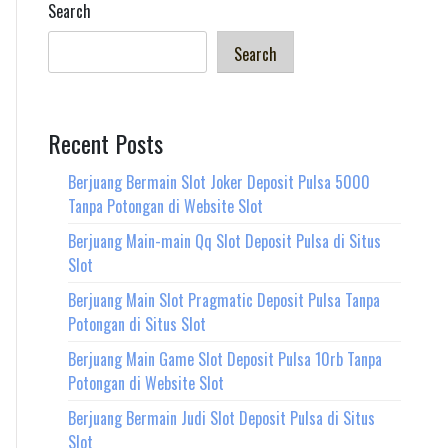
Search
Search
Recent Posts
Berjuang Bermain Slot Joker Deposit Pulsa 5000
Tanpa Potongan di Website Slot
Berjuang Main-main Qq Slot Deposit Pulsa di Situs
Slot
Berjuang Main Slot Pragmatic Deposit Pulsa Tanpa
Potongan di Situs Slot
Berjuang Main Game Slot Deposit Pulsa 10rb Tanpa
Potongan di Website Slot
Berjuang Bermain Judi Slot Deposit Pulsa di Situs
Slot