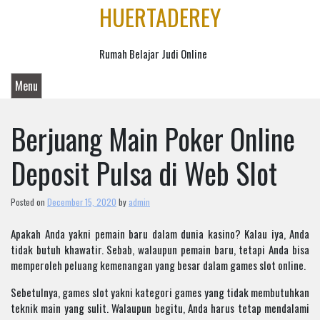
Skip
HUERTADEREY
to
content
Rumah Belajar Judi Online
Menu
Berjuang Main Poker Online
Deposit Pulsa di Web Slot
Posted on
December 15, 2020
by
admin
Apakah Anda yakni pemain baru dalam dunia kasino? Kalau iya, Anda
tidak butuh khawatir. Sebab, walaupun pemain baru, tetapi Anda bisa
memperoleh peluang kemenangan yang besar dalam games slot online.
Sebetulnya, games slot yakni kategori games yang tidak membutuhkan
teknik main yang sulit. Walaupun begitu, Anda harus tetap mendalami