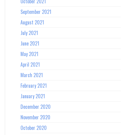
October 2021
September 2021
August 2021
July 2021
June 2021
May 2021
April 2021
March 2021
February 2021
January 2021
December 2020
November 2020
October 2020