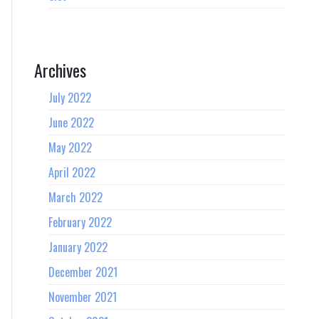
Archives
July 2022
June 2022
May 2022
April 2022
March 2022
February 2022
January 2022
December 2021
November 2021