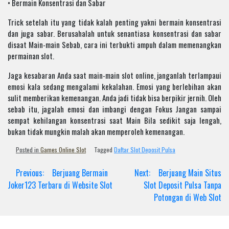
• Bermain Konsentrasi dan Sabar
Trick setelah itu yang tidak kalah penting yakni bermain konsentrasi
dan juga sabar. Berusahalah untuk senantiasa konsentrasi dan sabar
disaat Main-main Sebab, cara ini terbukti ampuh dalam memenangkan
permainan slot.
Jaga kesabaran Anda saat main-main slot online, janganlah terlampaui
emosi kala sedang mengalami kekalahan. Emosi yang berlebihan akan
sulit memberikan kemenangan. Anda jadi tidak bisa berpikir jernih. Oleh
sebab itu, jagalah emosi dan imbangi dengan Fokus Jangan sampai
sempat kehilangan konsentrasi saat Main Bila sedikit saja lengah,
bukan tidak mungkin malah akan memperoleh kemenangan.
Posted in
Games Online Slot
Tagged
Daftar Slot Deposit Pulsa
Post
Previous:
Berjuang Bermain
Next:
Berjuang Main Situs
navigation
Joker123 Terbaru di Website Slot
Slot Deposit Pulsa Tanpa
Potongan di Web Slot