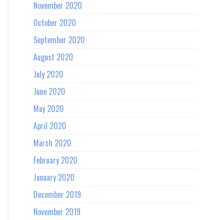
November 2020
October 2020
September 2020
August 2020
July 2020
June 2020
May 2020
April 2020
March 2020
February 2020
January 2020
December 2019
November 2019