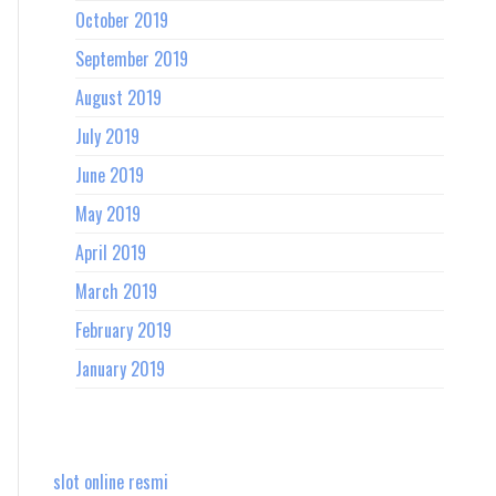
October 2019
September 2019
August 2019
July 2019
June 2019
May 2019
April 2019
March 2019
February 2019
January 2019
slot online resmi