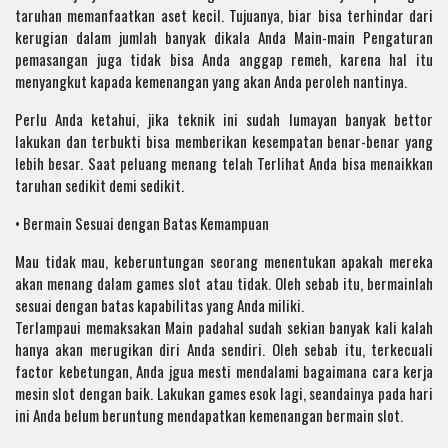
taruhan memanfaatkan aset kecil. Tujuanya, biar bisa terhindar dari
kerugian dalam jumlah banyak dikala Anda Main-main Pengaturan
pemasangan juga tidak bisa Anda anggap remeh, karena hal itu
menyangkut kapada kemenangan yang akan Anda peroleh nantinya.
Perlu Anda ketahui, jika teknik ini sudah lumayan banyak bettor
lakukan dan terbukti bisa memberikan kesempatan benar-benar yang
lebih besar. Saat peluang menang telah Terlihat Anda bisa menaikkan
taruhan sedikit demi sedikit.
• Bermain Sesuai dengan Batas Kemampuan
Mau tidak mau, keberuntungan seorang menentukan apakah mereka
akan menang dalam games slot atau tidak. Oleh sebab itu, bermainlah
sesuai dengan batas kapabilitas yang Anda miliki.
Terlampaui memaksakan Main padahal sudah sekian banyak kali kalah
hanya akan merugikan diri Anda sendiri. Oleh sebab itu, terkecuali
factor kebetungan, Anda jgua mesti mendalami bagaimana cara kerja
mesin slot dengan baik. Lakukan games esok lagi, seandainya pada hari
ini Anda belum beruntung mendapatkan kemenangan bermain slot.