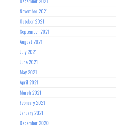
December 2021
November 2021
October 2021
September 2021
August 2021
July 2021
June 2021
May 2021
April 2021
March 2021
February 2021
January 2021
December 2020