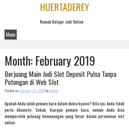
Skip
HUERTADEREY
to
content
Rumah Belajar Judi Online
Menu
Month:
February 2019
Berjuang Main Judi Slot Deposit Pulsa Tanpa
Potongan di Web Slot
Posted on
February 23, 2019
by
admin
Apakah Anda ialah pemain baru dalam dunia kasino? Bila iya, Anda tidak
perlu khawatir. Sebab, biarpun pemain baru, namun Anda bisa
memperoleh peluang kemenangan yang besar dalam permainan slot
online.