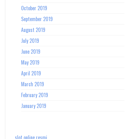
October 2019
September 2019
August 2019
July 2019
June 2019
May 2019
April 2019
March 2019
February 2019
January 2019
slot online resmi