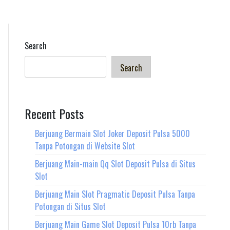
Search
Search
Recent Posts
Berjuang Bermain Slot Joker Deposit Pulsa 5000
Tanpa Potongan di Website Slot
Berjuang Main-main Qq Slot Deposit Pulsa di Situs
Slot
Berjuang Main Slot Pragmatic Deposit Pulsa Tanpa
Potongan di Situs Slot
Berjuang Main Game Slot Deposit Pulsa 10rb Tanpa