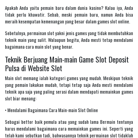
Apakah Anda yaitu pemain baru dalam dunia kasino? Kalau iya, Anda
tidak perlu khawatir. Sebab, meski pemain baru, namun Anda bisa
meraih kesempatan kemenangan yang besar dalam games slot online.
Sebetulnya, permainan slot yakni jenis games yang tidak membutuhkan
teknik main yang sulit. Walaupun begitu, Anda mesti tetap mendalami
bagaimana cara main slot yang benar.
Teknik Berjuang Main-main Game Slot Deposit
Pulsa di Website Slot
Main slot memang ialah kategori games yang mudah. Meskipun teknik
yang pemain lakukan mudah, tetapi tetap saja Anda mesti mendalami
teknik apa saja yang paling serasi dalam mendapati memainkan games
slot biar menang:
• Mendalami Bagaimana Cara Main-main Slot Online
Sebagai bettor baik pemula atau yang sudah lama Bermain tentunya
harus mendalami bagaimana cara memainkan games ini. Seperti yang
telah kami sebutkan tadi, bahwasannya teknik permainan slot tidaklah