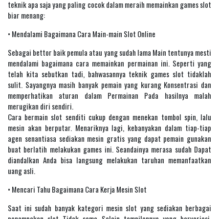
teknik apa saja yang paling cocok dalam meraih memainkan games slot
biar menang:
• Mendalami Bagaimana Cara Main-main Slot Online
Sebagai bettor baik pemula atau yang sudah lama Main tentunya mesti
mendalami bagaimana cara memainkan permainan ini. Seperti yang
telah kita sebutkan tadi, bahwasannya teknik games slot tidaklah
sulit. Sayangnya masih banyak pemain yang kurang Konsentrasi dan
memperhatikan aturan dalam Permainan Pada hasilnya malah
merugikan diri sendiri.
Cara bermain slot senditi cukup dengan menekan tombol spin, lalu
mesin akan berputar. Menariknya lagi, kebanyakan dalam tiap-tiap
agen senantiasa sediakan mesin gratis yang dapat pemain gunakan
buat berlatih melakukan games ini. Seandainya merasa sudah Dapat
diandalkan Anda bisa langsung melakukan taruhan memanfaatkan
uang asli.
• Mencari Tahu Bagaimana Cara Kerja Mesin Slot
Saat ini sudah banyak kategori mesin slot yang sediakan berbagai
penampakan slot Tidak sama Selain tampilannya yang bervariasi,