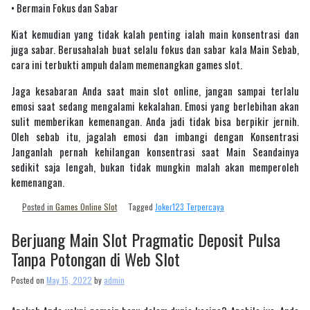
• Bermain Fokus dan Sabar
Kiat kemudian yang tidak kalah penting ialah main konsentrasi dan
juga sabar. Berusahalah buat selalu fokus dan sabar kala Main Sebab,
cara ini terbukti ampuh dalam memenangkan games slot.
Jaga kesabaran Anda saat main slot online, jangan sampai terlalu
emosi saat sedang mengalami kekalahan. Emosi yang berlebihan akan
sulit memberikan kemenangan. Anda jadi tidak bisa berpikir jernih.
Oleh sebab itu, jagalah emosi dan imbangi dengan Konsentrasi
Janganlah pernah kehilangan konsentrasi saat Main Seandainya
sedikit saja lengah, bukan tidak mungkin malah akan memperoleh
kemenangan.
Posted in
Games Online Slot
Tagged
Joker123 Terpercaya
Berjuang Main Slot Pragmatic Deposit Pulsa
Tanpa Potongan di Web Slot
Posted on
May 15, 2022
by
admin