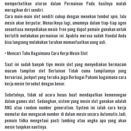
memperhatikan aturan dalam Permainan Pada hasilnya malah
merugikan diri sendiri.
Cara main-main slot senditi cukup dengan menekan tombol spin, lalu
mesin akan berputar. Menariknya lagi, umumnya dalam tiap-tiap agen
senantiasa menyediakan mesin free yang dapat pemain gunakan untuk
berlatih melakukan permainan ini. Apabila merasa sudah Handal Anda
bisa langsung melakukan taruhan memanfaatkan uang asli.
• Mencari Tahu Bagaimana Cara Kerja Mesin Slot
Saat ini sudah banyak tipe mesin slot yang menyediakan bermacam
macam tampilan slot Berlainan Tidak cuma tampilannya yang
bervariasi, jackpot yang tersdia juga Berbagai Pahami bagaimana cara
kerja mesin tersebut dengan benar.
Sebetulnya, tidak ad acara husus buat mendapatkan kemenangan
dalam games slot. Sedangkan, sistem yang mesin slot gunakan adalah
RNG atau random number generation. System ini ialah cara kerja
memutar dan mengacak number di dalam mesin secara Automatis Jadi,
pemain tidka mengetaui pasti lambing atau angka apa yang akan
mesin tunjukan nantinya.