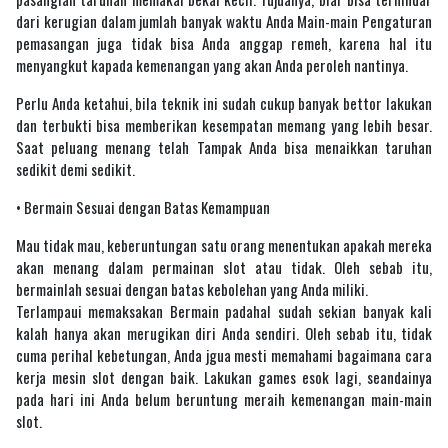
dari kerugian dalam jumlah banyak waktu Anda Main-main Pengaturan
pemasangan juga tidak bisa Anda anggap remeh, karena hal itu
menyangkut kapada kemenangan yang akan Anda peroleh nantinya.
Perlu Anda ketahui, bila teknik ini sudah cukup banyak bettor lakukan
dan terbukti bisa memberikan kesempatan memang yang lebih besar.
Saat peluang menang telah Tampak Anda bisa menaikkan taruhan
sedikit demi sedikit.
• Bermain Sesuai dengan Batas Kemampuan
Mau tidak mau, keberuntungan satu orang menentukan apakah mereka
akan menang dalam permainan slot atau tidak. Oleh sebab itu,
bermainlah sesuai dengan batas kebolehan yang Anda miliki.
Terlampaui memaksakan Bermain padahal sudah sekian banyak kali
kalah hanya akan merugikan diri Anda sendiri. Oleh sebab itu, tidak
cuma perihal kebetungan, Anda jgua mesti memahami bagaimana cara
kerja mesin slot dengan baik. Lakukan games esok lagi, seandainya
pada hari ini Anda belum beruntung meraih kemenangan main-main
slot.