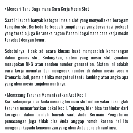
• Mencari Tahu Bagaimana Cara Kerja Mesin Slot
Saat ini sudah banyak kategori mesin slot yang menyediakan beragam
tampilan slot Berbeda Terkecuali tampilannya yang bervariasi, jackpot
yang tersdia juga Beraneka ragam Pahami bagaimana cara kerja mesin
tersebut dengan benar.
Sebetulnya, tidak ad acara khusus buat memperoleh kemenangan
dalam games slot. Sedangkan, sistem yang mesin slot gunakan
merupakan RNG atau random number generation. Sistem ini adalah
cara kerja memutar dan mengacak number di dalam mesin secara
Otomatis Jadi, pemain tidka mengetaui tentu lambing atau angka apa
yang akan mesin tunjukan nantinya.
• Memasang Taruhan Memanfaatkan Aset Kecil
Kiat selanjunya biar Anda menang bermain slot online yakni pasanglah
taruhan memanfaatkan bekal kecil. Tujuanya, biar bisa terhindar dari
kerugian dalam jumlah banyak saat Anda Bermain Pengaturan
pemasangan juga tidak bisa Anda anggap remeh, karena hal itu
mengenai kapada kemenangan yang akan Anda peroleh nantinya.