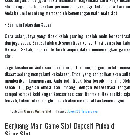
slot dengan baik. Lakukan permainan esok lagi, kalau pada hari ini
Anda belum beruntung memperoleh kemenangan main-main slot.
• Bermain Fokus dan Sabar
Cara selanjutnya yang tidak kalah penting adalah main konsentrasi
dan juga sabar. Berusahalah utk senantiasa konsentrasi dan sabar kala
Bermain Sebab, cara ini terbukti ampuh dalam memenangkan games
slot.
Jaga kesabaran Anda saat bermain slot online, jangan terlalu emosi
disaat sedang mengalami kekalahan. Emosi yang berlebihan akan sulit
memberikan kemenangan. Anda jadi tidak bisa berpikir jernih. Oleh
sebab itu, jagalah emosi dan imbangi dengan Konsentrasi Jangan
sampai sempat kehilangan konsentrasi saat Bermain Jika sedikit saja
lengah, bukan tidak mungkin malah akan mendapatkan kemenangan.
Posted in
Games Online Slot
Tagged
Joker123 Terpercaya
Berjuang Main Game Slot Deposit Pulsa di
Situs Slot