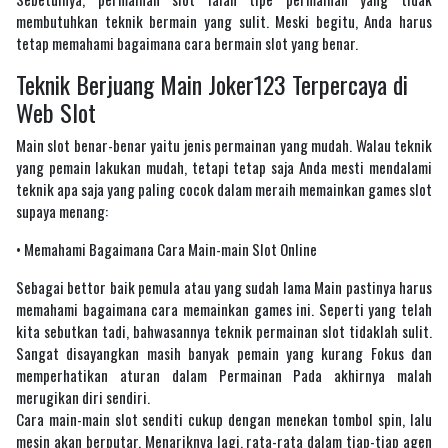
membutuhkan teknik bermain yang sulit. Meski begitu, Anda harus
tetap memahami bagaimana cara bermain slot yang benar.
Teknik Berjuang Main Joker123 Terpercaya di
Web Slot
Main slot benar-benar yaitu jenis permainan yang mudah. Walau teknik
yang pemain lakukan mudah, tetapi tetap saja Anda mesti mendalami
teknik apa saja yang paling cocok dalam meraih memainkan games slot
supaya menang:
• Memahami Bagaimana Cara Main-main Slot Online
Sebagai bettor baik pemula atau yang sudah lama Main pastinya harus
memahami bagaimana cara memainkan games ini. Seperti yang telah
kita sebutkan tadi, bahwasannya teknik permainan slot tidaklah sulit.
Sangat disayangkan masih banyak pemain yang kurang Fokus dan
memperhatikan aturan dalam Permainan Pada akhirnya malah
merugikan diri sendiri.
Cara main-main slot senditi cukup dengan menekan tombol spin, lalu
mesin akan berputar. Menariknya lagi, rata-rata dalam tiap-tiap agen