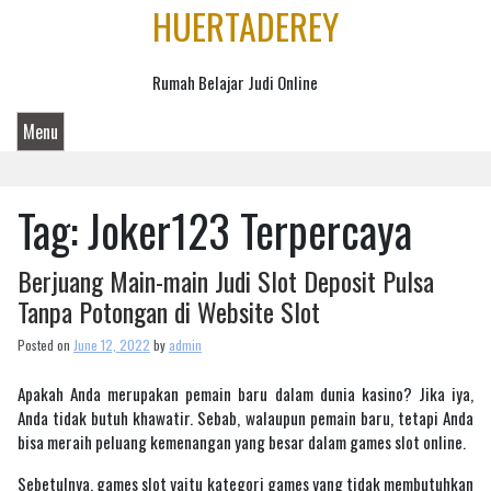
Skip
HUERTADEREY
to
content
Rumah Belajar Judi Online
Menu
Tag:
Joker123 Terpercaya
Berjuang Main-main Judi Slot Deposit Pulsa
Tanpa Potongan di Website Slot
Posted on
June 12, 2022
by
admin
Apakah Anda merupakan pemain baru dalam dunia kasino? Jika iya,
Anda tidak butuh khawatir. Sebab, walaupun pemain baru, tetapi Anda
bisa meraih peluang kemenangan yang besar dalam games slot online.
Sebetulnya, games slot yaitu kategori games yang tidak membutuhkan