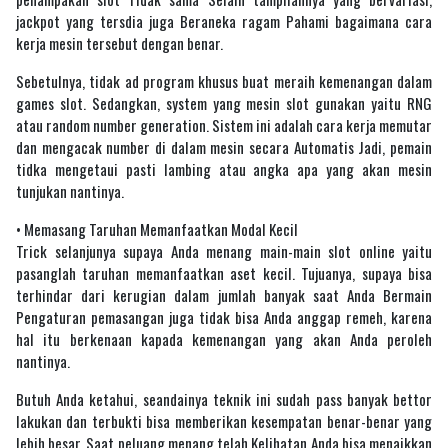
jackpot yang tersdia juga Beraneka ragam Pahami bagaimana cara
kerja mesin tersebut dengan benar.
Sebetulnya, tidak ad program khusus buat meraih kemenangan dalam
games slot. Sedangkan, system yang mesin slot gunakan yaitu RNG
atau random number generation. Sistem ini adalah cara kerja memutar
dan mengacak number di dalam mesin secara Automatis Jadi, pemain
tidka mengetaui pasti lambing atau angka apa yang akan mesin
tunjukan nantinya.
• Memasang Taruhan Memanfaatkan Modal Kecil
Trick selanjunya supaya Anda menang main-main slot online yaitu
pasanglah taruhan memanfaatkan aset kecil. Tujuanya, supaya bisa
terhindar dari kerugian dalam jumlah banyak saat Anda Bermain
Pengaturan pemasangan juga tidak bisa Anda anggap remeh, karena
hal itu berkenaan kapada kemenangan yang akan Anda peroleh
nantinya.
Butuh Anda ketahui, seandainya teknik ini sudah pass banyak bettor
lakukan dan terbukti bisa memberikan kesempatan benar-benar yang
lebih besar. Saat peluang menang telah Kelihatan Anda bisa menaikkan