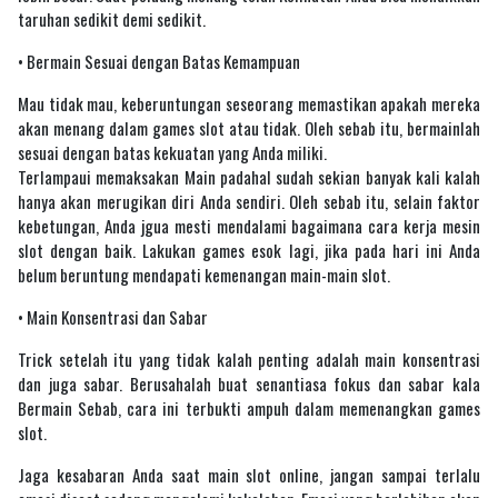
taruhan sedikit demi sedikit.
• Bermain Sesuai dengan Batas Kemampuan
Mau tidak mau, keberuntungan seseorang memastikan apakah mereka
akan menang dalam games slot atau tidak. Oleh sebab itu, bermainlah
sesuai dengan batas kekuatan yang Anda miliki.
Terlampaui memaksakan Main padahal sudah sekian banyak kali kalah
hanya akan merugikan diri Anda sendiri. Oleh sebab itu, selain faktor
kebetungan, Anda jgua mesti mendalami bagaimana cara kerja mesin
slot dengan baik. Lakukan games esok lagi, jika pada hari ini Anda
belum beruntung mendapati kemenangan main-main slot.
• Main Konsentrasi dan Sabar
Trick setelah itu yang tidak kalah penting adalah main konsentrasi
dan juga sabar. Berusahalah buat senantiasa fokus dan sabar kala
Bermain Sebab, cara ini terbukti ampuh dalam memenangkan games
slot.
Jaga kesabaran Anda saat main slot online, jangan sampai terlalu