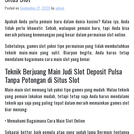
Posted on
September 21, 2020
by
admin
Apakah Anda yaitu pemain baru dalam dunia kasino? Kalau iya, Anda
tidak perlu khawatir. Sebab, walaupun pemain baru, tapi Anda bisa
meraih peluang kemenangan yang besar dalam permainan slot online.
Sebetulnya, games slot yakni tipe permainan yang tidak membutuhkan
teknik main-main yang sulit. Biarpun begitu, Anda harus tetap
mendalami bagaimana cara main slot yang benar.
Teknik Berjuang Main Judi Slot Deposit Pulsa
Tanpa Potongan di Situs Slot
Main-main slot memang lah yakni tipe games yang mudah. Walau teknik
yang pemain lakukan mudah, tetapi tetap saja Anda harus mendalami
teknik apa saja yang paling tepat dalam meraih memainkan games slot
biar menang:
• Memahami Bagaimana Cara Main Slot Online
Sebagai bettor baik pemula atau yang sudah lama Bermain tentunya