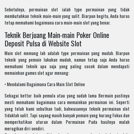
Sebetulnya, permainan slot ialah type permainan yang tidak
membutuhkan teknik main-main yang sulit. Biarpun begitu, Anda harus
tetap memahami bagaimana cara main-main slot yang benar.
Teknik Berjuang Main-main Poker Online
Deposit Pulsa di Website Slot
Main slot memang lah adalah type permainan yang mudah. Biarpun
teknik yang pemain lakukan mudah, namun tetap saja Anda harus
memahami teknik apa saja yang paling cocok dalam mendapati
memainkan games slot agar menang:
• Mendalami Bagaimana Cara Main Slot Online
Sebagai bettor baik pemula atau yang sudah lama Bermain pastinya
mesti memahami bagaimana cara memainkan permainan ini. Seperti
yang telah kami sebutkan tadi, bahwasannya teknik permainan slot
tidaklah sulit. Tapi sayang masih banyak pemain yang kurang Fokus dan
memperhatikan aturan dalam Permainan Pada hasilnya malah
merugikan diri sendiri.