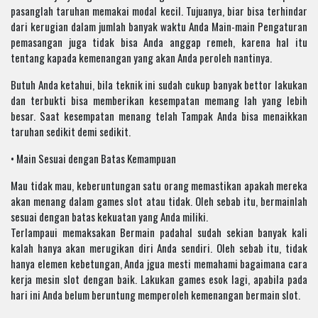
pasanglah taruhan memakai modal kecil. Tujuanya, biar bisa terhindar
dari kerugian dalam jumlah banyak waktu Anda Main-main Pengaturan
pemasangan juga tidak bisa Anda anggap remeh, karena hal itu
tentang kapada kemenangan yang akan Anda peroleh nantinya.
Butuh Anda ketahui, bila teknik ini sudah cukup banyak bettor lakukan
dan terbukti bisa memberikan kesempatan memang lah yang lebih
besar. Saat kesempatan menang telah Tampak Anda bisa menaikkan
taruhan sedikit demi sedikit.
• Main Sesuai dengan Batas Kemampuan
Mau tidak mau, keberuntungan satu orang memastikan apakah mereka
akan menang dalam games slot atau tidak. Oleh sebab itu, bermainlah
sesuai dengan batas kekuatan yang Anda miliki.
Terlampaui memaksakan Bermain padahal sudah sekian banyak kali
kalah hanya akan merugikan diri Anda sendiri. Oleh sebab itu, tidak
hanya elemen kebetungan, Anda jgua mesti memahami bagaimana cara
kerja mesin slot dengan baik. Lakukan games esok lagi, apabila pada
hari ini Anda belum beruntung memperoleh kemenangan bermain slot.