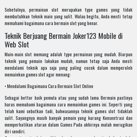
Sebetulnya, permainan slot merupakan type games yang tidak
membutuhkan teknik main yang sulit. Walau begitu, Anda mesti tetap
memahami bagaimana cara bermain slot yang benar.
Teknik Berjuang Bermain Joker123 Mobile di
Web Slot
Main-main slot memang adalah type permainan yang mudah. Biarpun
teknik yang pemain lakukan mudah, namun tetap saja Anda mesti
mendalami teknik apa saja yang paling cocok dalam memperoleh
memainkan games slot agar menang:
• Mendalami Bagaimana Cara Bermain Slot Online
Sebagai bettor baik pemula atau yang sudah lama Bermain pastinya
harus memahami bagaimana cara memainkan games ini. Seperti yang
telah kami sebutkan tadi, bahwasannya teknik games slot tidaklah
sulit. Sayangnya masih banyak pemain yang kurang Konsentrasi dan
memperhatikan aturan dalam Games Pada akhirnya malah merugikan
diri sendiri.