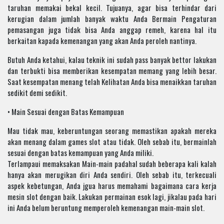
taruhan memakai bekal kecil. Tujuanya, agar bisa terhindar dari
kerugian dalam jumlah banyak waktu Anda Bermain Pengaturan
pemasangan juga tidak bisa Anda anggap remeh, karena hal itu
berkaitan kapada kemenangan yang akan Anda peroleh nantinya.
Butuh Anda ketahui, kalau teknik ini sudah pass banyak bettor lakukan
dan terbukti bisa memberikan kesempatan memang yang lebih besar.
Saat kesempatan menang telah Kelihatan Anda bisa menaikkan taruhan
sedikit demi sedikit.
• Main Sesuai dengan Batas Kemampuan
Mau tidak mau, keberuntungan seorang memastikan apakah mereka
akan menang dalam games slot atau tidak. Oleh sebab itu, bermainlah
sesuai dengan batas kemampuan yang Anda miliki.
Terlampaui memaksakan Main-main padahal sudah beberapa kali kalah
hanya akan merugikan diri Anda sendiri. Oleh sebab itu, terkecuali
aspek kebetungan, Anda jgua harus memahami bagaimana cara kerja
mesin slot dengan baik. Lakukan permainan esok lagi, jikalau pada hari
ini Anda belum beruntung memperoleh kemenangan main-main slot.