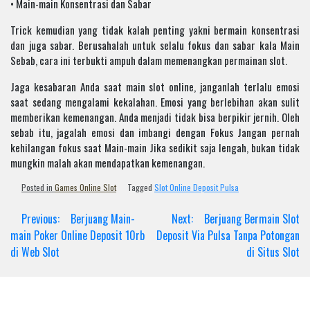
• Main-main Konsentrasi dan Sabar
Trick kemudian yang tidak kalah penting yakni bermain konsentrasi
dan juga sabar. Berusahalah untuk selalu fokus dan sabar kala Main
Sebab, cara ini terbukti ampuh dalam memenangkan permainan slot.
Jaga kesabaran Anda saat main slot online, janganlah terlalu emosi
saat sedang mengalami kekalahan. Emosi yang berlebihan akan sulit
memberikan kemenangan. Anda menjadi tidak bisa berpikir jernih. Oleh
sebab itu, jagalah emosi dan imbangi dengan Fokus Jangan pernah
kehilangan fokus saat Main-main Jika sedikit saja lengah, bukan tidak
mungkin malah akan mendapatkan kemenangan.
Posted in
Games Online Slot
Tagged
Slot Online Deposit Pulsa
Post
Previous:
Berjuang Main-
Next:
Berjuang Bermain Slot
navigation
main Poker Online Deposit 10rb
Deposit Via Pulsa Tanpa Potongan
di Web Slot
di Situs Slot