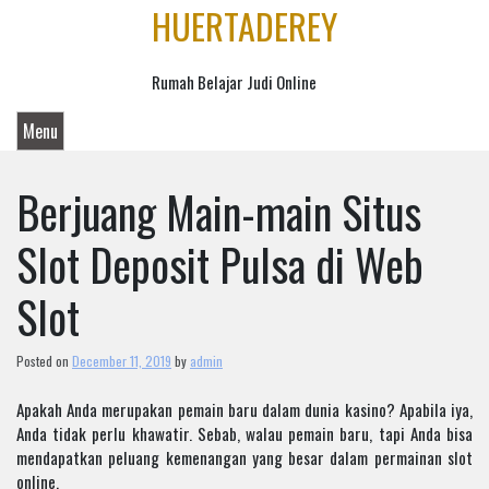
Skip
HUERTADEREY
to
content
Rumah Belajar Judi Online
Menu
Berjuang Main-main Situs
Slot Deposit Pulsa di Web
Slot
Posted on
December 11, 2019
by
admin
Apakah Anda merupakan pemain baru dalam dunia kasino? Apabila iya,
Anda tidak perlu khawatir. Sebab, walau pemain baru, tapi Anda bisa
mendapatkan peluang kemenangan yang besar dalam permainan slot
online.