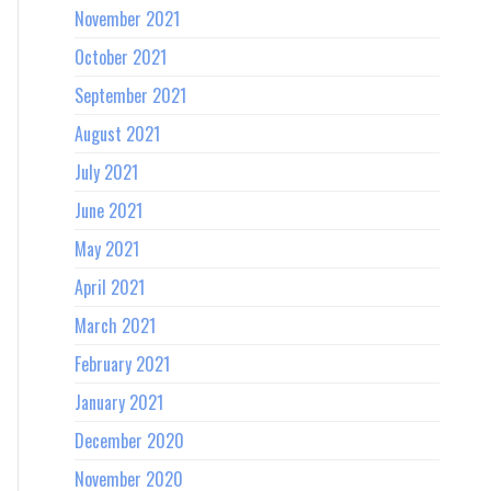
November 2021
October 2021
September 2021
August 2021
July 2021
June 2021
May 2021
April 2021
March 2021
February 2021
January 2021
December 2020
November 2020