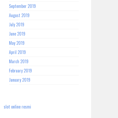
September 2019
August 2019
July 2019
June 2019
May 2019
April 2019
March 2019
February 2019
January 2019
slot online resmi