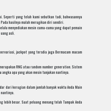
. Seperti yang telah kami sebutkan tadi, bahwasannya
Pada hasilnya malah merugikan diri sendiri.
n selalu menyediakan mesin cuma-cuma yang dapat pemain
uang asli.
bervariasi, jackpot yang tersdia juga Bermacam macam
 merupakan RNG atau random number generation. Sistem
u angka apa yang akan mesin tunjukan nantinya.
ndar dari kerugian dalam jumlah banyak waktu Anda Main
 nantinya.
ang lebih besar. Saat peluang menang telah Tampak Anda