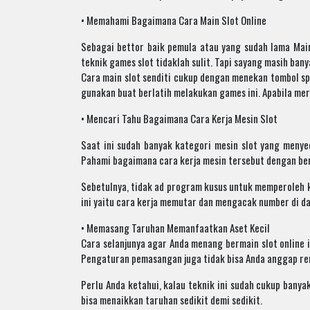
• Memahami Bagaimana Cara Main Slot Online
Sebagai bettor baik pemula atau yang sudah lama Mai
teknik games slot tidaklah sulit. Tapi sayang masih ba
Cara main slot senditi cukup dengan menekan tombol sp
gunakan buat berlatih melakukan games ini. Apabila me
• Mencari Tahu Bagaimana Cara Kerja Mesin Slot
Saat ini sudah banyak kategori mesin slot yang meny
Pahami bagaimana cara kerja mesin tersebut dengan be
Sebetulnya, tidak ad program kusus untuk memperoleh
ini yaitu cara kerja memutar dan mengacak number di da
• Memasang Taruhan Memanfaatkan Aset Kecil
Cara selanjunya agar Anda menang bermain slot online 
Pengaturan pemasangan juga tidak bisa Anda anggap re
Perlu Anda ketahui, kalau teknik ini sudah cukup bany
bisa menaikkan taruhan sedikit demi sedikit.