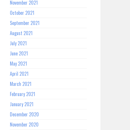
November 2021
October 2021
September 2021
August 2021
July 2021
June 2021
May 2021
April 2021
March 2021
February 2021
January 2021
December 2020
November 2020