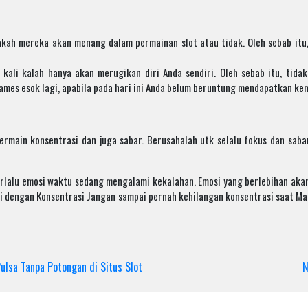
ah mereka akan menang dalam permainan slot atau tidak. Oleh sebab itu,
ali kalah hanya akan merugikan diri Anda sendiri. Oleh sebab itu, tida
ames esok lagi, apabila pada hari ini Anda belum beruntung mendapatkan ke
ermain konsentrasi dan juga sabar. Berusahalah utk selalu fokus dan saba
terlalu emosi waktu sedang mengalami kekalahan. Emosi yang berlebihan aka
ngi dengan Konsentrasi Jangan sampai pernah kehilangan konsentrasi saat Ma
ulsa Tanpa Potongan di Situs Slot
N