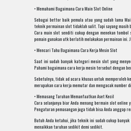
• Memahami Bagaimana Cara Main Slot Online
Sebagai bettor baik pemula atau yang sudah lama Mai
teknik permainan slot tidaklah sulit. Tapi sayang masi
Cara main slot senditi cukup dengan menekan tombol s
pemain gunakan utk berlatih melakukan permainan ini. 
• Mencari Tahu Bagaimana Cara Kerja Mesin Slot
Saat ini sudah banyak kategori mesin slot yang menye
Pahami bagaimana cara kerja mesin tersebut dengan be
Sebetulnya, tidak ad acara khusus untuk memperoleh k
merupakan cara kerja memutar dan mengacak number di d
• Memasang Taruhan Memanfaatkan Aset Kecil
Cara selanjunya biar Anda menang bermain slot online 
Pengaturan pemasangan juga tidak bisa Anda anggap re
Butuh Anda ketahui, jika teknik ini sudah cukup bany
menaikkan taruhan sedikit demi sedikit.