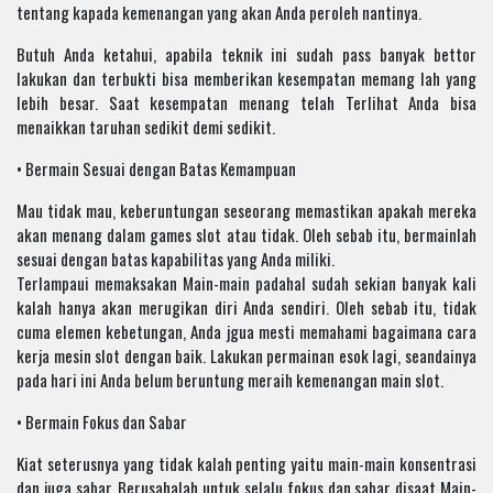
tentang kapada kemenangan yang akan Anda peroleh nantinya.
Butuh Anda ketahui, apabila teknik ini sudah pass banyak bettor
lakukan dan terbukti bisa memberikan kesempatan memang lah yang
lebih besar. Saat kesempatan menang telah Terlihat Anda bisa
menaikkan taruhan sedikit demi sedikit.
• Bermain Sesuai dengan Batas Kemampuan
Mau tidak mau, keberuntungan seseorang memastikan apakah mereka
akan menang dalam games slot atau tidak. Oleh sebab itu, bermainlah
sesuai dengan batas kapabilitas yang Anda miliki.
Terlampaui memaksakan Main-main padahal sudah sekian banyak kali
kalah hanya akan merugikan diri Anda sendiri. Oleh sebab itu, tidak
cuma elemen kebetungan, Anda jgua mesti memahami bagaimana cara
kerja mesin slot dengan baik. Lakukan permainan esok lagi, seandainya
pada hari ini Anda belum beruntung meraih kemenangan main slot.
• Bermain Fokus dan Sabar
Kiat seterusnya yang tidak kalah penting yaitu main-main konsentrasi
dan juga sabar. Berusahalah untuk selalu fokus dan sabar disaat Main-