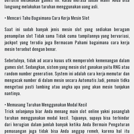
langsung melakukan taruhan menggunakan uang asli.
• Mencari Tahu Bagaimana Cara Kerja Mesin Slot
Saat ini sudah banyak jenis mesin slot yang sediakan beragam
penampilan slot Tidak sama Tidak cuma tampilannya yang bervariasi,
jackpot yang tersdia juga Bermacam Pahami bagaimana cara kerja
mesin tersebut dengan benar.
Sebetulnya, tidak ad acara kusus utk memperoleh kemenangan dalam
games slot. Sedangkan, sistem yang mesin slot gunakan yaitu RNG atau
random number generation. System ini adalah cara kerja memutar dan
mengacak number di dalam mesin secara Automatis Jadi, pemain tidka
mengetaui pasti lambing atau angka apa yang akan mesin tunjukan
nantinya.
• Memasang Taruhan Menggunakan Modal Kecil
Trick selanjunya biar Anda menang main slot online yakni pasanglah
taruhan menggunakan modal kecil. Tujuanya, supaya bisa terhindar
dari kerugian dalam jumlah banyak ketika Anda Bermain Pengaturan
pemasangan juga tidak bisa Anda anggap remeh, karena hal itu