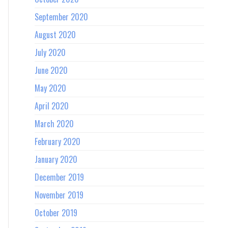
September 2020
August 2020
July 2020
June 2020
May 2020
April 2020
March 2020
February 2020
January 2020
December 2019
November 2019
October 2019