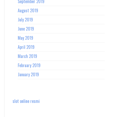
September 2019
August 2019
July 2019
June 2019
May 2019
April 2019
March 2019
February 2019
January 2019
slot online resmi