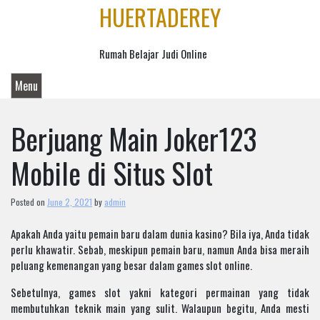
Skip
HUERTADEREY
to
content
Rumah Belajar Judi Online
Menu
Berjuang Main Joker123
Mobile di Situs Slot
Posted on
June 2, 2021
by
admin
Apakah Anda yaitu pemain baru dalam dunia kasino? Bila iya, Anda tidak
perlu khawatir. Sebab, meskipun pemain baru, namun Anda bisa meraih
peluang kemenangan yang besar dalam games slot online.
Sebetulnya, games slot yakni kategori permainan yang tidak
membutuhkan teknik main yang sulit. Walaupun begitu, Anda mesti