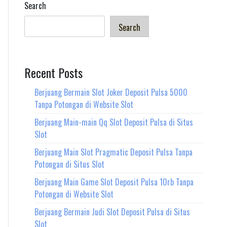
Search
Search
Recent Posts
Berjuang Bermain Slot Joker Deposit Pulsa 5000
Tanpa Potongan di Website Slot
Berjuang Main-main Qq Slot Deposit Pulsa di Situs
Slot
Berjuang Main Slot Pragmatic Deposit Pulsa Tanpa
Potongan di Situs Slot
Berjuang Main Game Slot Deposit Pulsa 10rb Tanpa
Potongan di Website Slot
Berjuang Bermain Judi Slot Deposit Pulsa di Situs
Slot