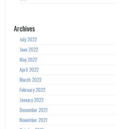
Archives
July 2022
June 2022
May 2022
April 2022
March 2022
February 2022
January 2022
December 2021
November 2021