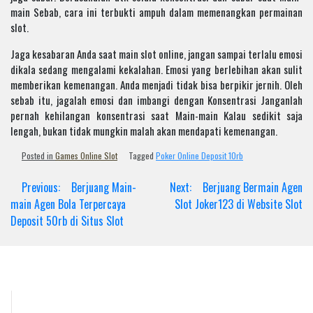
main Sebab, cara ini terbukti ampuh dalam memenangkan permainan
slot.
Jaga kesabaran Anda saat main slot online, jangan sampai terlalu emosi
dikala sedang mengalami kekalahan. Emosi yang berlebihan akan sulit
memberikan kemenangan. Anda menjadi tidak bisa berpikir jernih. Oleh
sebab itu, jagalah emosi dan imbangi dengan Konsentrasi Janganlah
pernah kehilangan konsentrasi saat Main-main Kalau sedikit saja
lengah, bukan tidak mungkin malah akan mendapati kemenangan.
Posted in
Games Online Slot
Tagged
Poker Online Deposit 10rb
Post
Previous:
Berjuang Main-
Next:
Berjuang Bermain Agen
navigation
main Agen Bola Terpercaya
Slot Joker123 di Website Slot
Deposit 50rb di Situs Slot