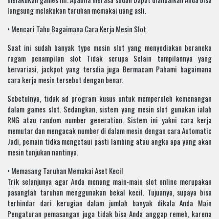
langsung melakukan taruhan memakai uang asli.
• Mencari Tahu Bagaimana Cara Kerja Mesin Slot
Saat ini sudah banyak type mesin slot yang menyediakan beraneka
ragam penampilan slot Tidak serupa Selain tampilannya yang
bervariasi, jackpot yang tersdia juga Bermacam Pahami bagaimana
cara kerja mesin tersebut dengan benar.
Sebetulnya, tidak ad program kusus untuk memperoleh kemenangan
dalam games slot. Sedangkan, sistem yang mesin slot gunakan ialah
RNG atau random number generation. Sistem ini yakni cara kerja
memutar dan mengacak number di dalam mesin dengan cara Automatic
Jadi, pemain tidka mengetaui pasti lambing atau angka apa yang akan
mesin tunjukan nantinya.
• Memasang Taruhan Memakai Aset Kecil
Trik selanjunya agar Anda menang main-main slot online merupakan
pasanglah taruhan menggunakan bekal kecil. Tujuanya, supaya bisa
terhindar dari kerugian dalam jumlah banyak dikala Anda Main
Pengaturan pemasangan juga tidak bisa Anda anggap remeh, karena