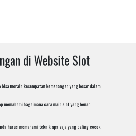
ngan di Website Slot
nda bisa meraih kesempatan kemenangan yang besar dalam
tap memahami bagaimana cara main slot yang benar.
Anda harus memahami teknik apa saja yang paling cocok