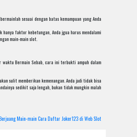
 bermainlah sesuai dengan batas kemampuan yang Anda
dak hanya faktor kebetungan, Anda jgua harus mendalami
angan main-main slot.
ar waktu Bermain Sebab, cara ini terbukti ampuh dalam
akan sulit memberikan kemenangan. Anda jadi tidak bisa
andainya sedikit saja lengah, bukan tidak mungkin malah
Berjuang Main-main Cara Daftar Joker123 di Web Slot