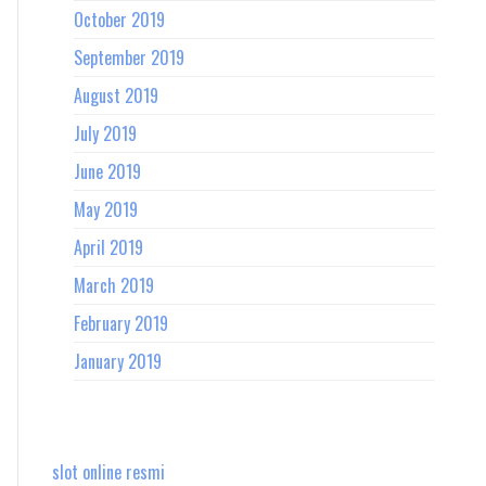
October 2019
September 2019
August 2019
July 2019
June 2019
May 2019
April 2019
March 2019
February 2019
January 2019
slot online resmi