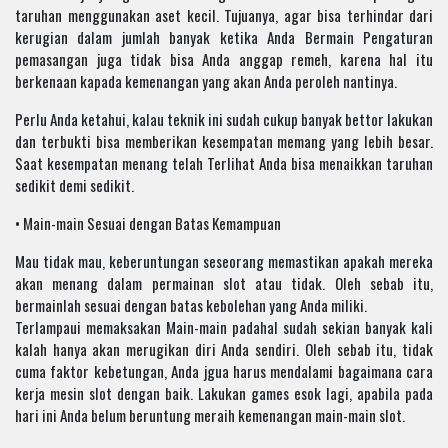
taruhan menggunakan aset kecil. Tujuanya, agar bisa terhindar dari
kerugian dalam jumlah banyak ketika Anda Bermain Pengaturan
pemasangan juga tidak bisa Anda anggap remeh, karena hal itu
berkenaan kapada kemenangan yang akan Anda peroleh nantinya.
Perlu Anda ketahui, kalau teknik ini sudah cukup banyak bettor lakukan
dan terbukti bisa memberikan kesempatan memang yang lebih besar.
Saat kesempatan menang telah Terlihat Anda bisa menaikkan taruhan
sedikit demi sedikit.
• Main-main Sesuai dengan Batas Kemampuan
Mau tidak mau, keberuntungan seseorang memastikan apakah mereka
akan menang dalam permainan slot atau tidak. Oleh sebab itu,
bermainlah sesuai dengan batas kebolehan yang Anda miliki.
Terlampaui memaksakan Main-main padahal sudah sekian banyak kali
kalah hanya akan merugikan diri Anda sendiri. Oleh sebab itu, tidak
cuma faktor kebetungan, Anda jgua harus mendalami bagaimana cara
kerja mesin slot dengan baik. Lakukan games esok lagi, apabila pada
hari ini Anda belum beruntung meraih kemenangan main-main slot.