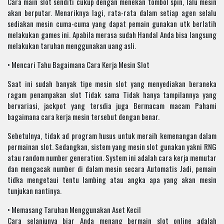
Cara main slot senditi cukup dengan menekan tombol spin, lalu mesin
akan berputar. Menariknya lagi, rata-rata dalam setiap agen selalu
sediakan mesin cuma-cuma yang dapat pemain gunakan utk berlatih
melakukan games ini. Apabila merasa sudah Handal Anda bisa langsung
melakukan taruhan menggunakan uang asli.
• Mencari Tahu Bagaimana Cara Kerja Mesin Slot
Saat ini sudah banyak tipe mesin slot yang menyediakan beraneka
ragam penampakan slot Tidak sama Tidak hanya tampilannya yang
bervariasi, jackpot yang tersdia juga Bermacam macam Pahami
bagaimana cara kerja mesin tersebut dengan benar.
Sebetulnya, tidak ad program husus untuk meraih kemenangan dalam
permainan slot. Sedangkan, sistem yang mesin slot gunakan yakni RNG
atau random number generation. System ini adalah cara kerja memutar
dan mengacak number di dalam mesin secara Automatis Jadi, pemain
tidka mengetaui tentu lambing atau angka apa yang akan mesin
tunjukan nantinya.
• Memasang Taruhan Menggunakan Aset Kecil
Cara selanjunya biar Anda menang bermain slot online adalah