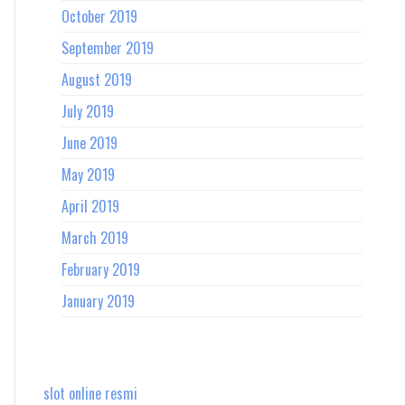
October 2019
September 2019
August 2019
July 2019
June 2019
May 2019
April 2019
March 2019
February 2019
January 2019
slot online resmi