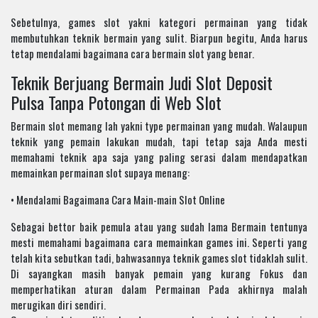
Sebetulnya, games slot yakni kategori permainan yang tidak
membutuhkan teknik bermain yang sulit. Biarpun begitu, Anda harus
tetap mendalami bagaimana cara bermain slot yang benar.
Teknik Berjuang Bermain Judi Slot Deposit
Pulsa Tanpa Potongan di Web Slot
Bermain slot memang lah yakni type permainan yang mudah. Walaupun
teknik yang pemain lakukan mudah, tapi tetap saja Anda mesti
memahami teknik apa saja yang paling serasi dalam mendapatkan
memainkan permainan slot supaya menang:
• Mendalami Bagaimana Cara Main-main Slot Online
Sebagai bettor baik pemula atau yang sudah lama Bermain tentunya
mesti memahami bagaimana cara memainkan games ini. Seperti yang
telah kita sebutkan tadi, bahwasannya teknik games slot tidaklah sulit.
Di sayangkan masih banyak pemain yang kurang Fokus dan
memperhatikan aturan dalam Permainan Pada akhirnya malah
merugikan diri sendiri.