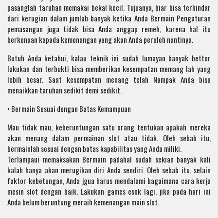
pasanglah taruhan memakai bekal kecil. Tujuanya, biar bisa terhindar
dari kerugian dalam jumlah banyak ketika Anda Bermain Pengaturan
pemasangan juga tidak bisa Anda anggap remeh, karena hal itu
berkenaan kapada kemenangan yang akan Anda peroleh nantinya.
Butuh Anda ketahui, kalau teknik ini sudah lumayan banyak bettor
lakukan dan terbukti bisa memberikan kesempatan memang lah yang
lebih besar. Saat kesempatan menang telah Nampak Anda bisa
menaikkan taruhan sedikit demi sedikit.
• Bermain Sesuai dengan Batas Kemampuan
Mau tidak mau, keberuntungan satu orang tentukan apakah mereka
akan menang dalam permainan slot atau tidak. Oleh sebab itu,
bermainlah sesuai dengan batas kapabilitas yang Anda miliki.
Terlampaui memaksakan Bermain padahal sudah sekian banyak kali
kalah hanya akan merugikan diri Anda sendiri. Oleh sebab itu, selain
faktor kebetungan, Anda jgua harus mendalami bagaimana cara kerja
mesin slot dengan baik. Lakukan games esok lagi, jika pada hari ini
Anda belum beruntung meraih kemenangan main slot.