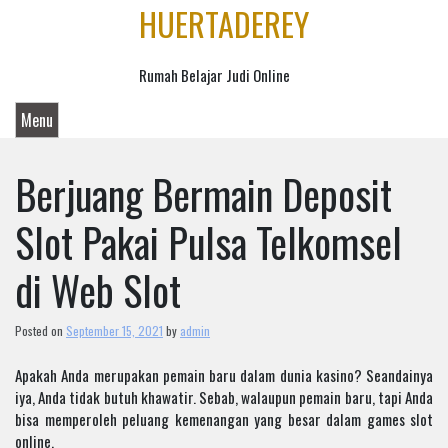
Skip
HUERTADEREY
to
content
Rumah Belajar Judi Online
Menu
Berjuang Bermain Deposit
Slot Pakai Pulsa Telkomsel
di Web Slot
Posted on
September 15, 2021
by
admin
Apakah Anda merupakan pemain baru dalam dunia kasino? Seandainya
iya, Anda tidak butuh khawatir. Sebab, walaupun pemain baru, tapi Anda
bisa memperoleh peluang kemenangan yang besar dalam games slot
online.