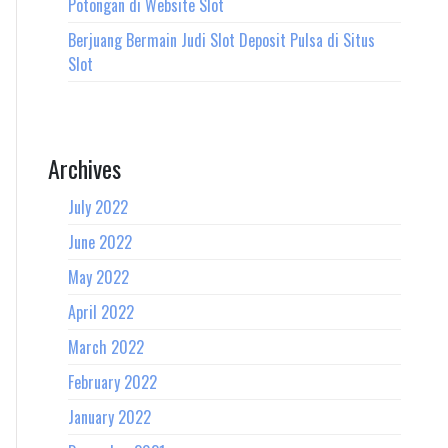
Potongan di Website Slot
Berjuang Bermain Judi Slot Deposit Pulsa di Situs
Slot
Archives
July 2022
June 2022
May 2022
April 2022
March 2022
February 2022
January 2022